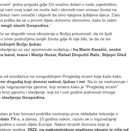
srcem” jedna prigoda gdje On snažno dolazi u naše zajedništvo,
koji nam ovaj svijet ne može dati i obnoviti nam smisao života na
dolazi nam osnažiti i objaviti da smo njegova ljubljena djeca. Zato
na prilika da se u prvom dijelu duhovno obnovimo, kako bi zatim
u mogli slaviti Gospodina
.”
će se dogoditi nova obraćenja u Božjoj prisutnosti, da će ljudi
a u onim područjima svojih života gdje ih nije bilo, te da će svi
oživjeti Božju ljubav
.
avljenju uz već spomenute sudjeluju i
fra Marin Karačić, sestre
ava band, Ivana i Marija Husar, Rafael Dropulić Rafo, Stijepo Gleđ
na od izvođačica na ovogodišnjem Progledaj srcem koja kaže kako
en događaj koji donosi radost, ljubav i mir
. Na to se nadovezuje i
svoje najpopularnije pjesme, koji smatra kako je "Progledaj srcem"
e kroz pjesmu i slavljenje, koji će i ove godine pokrenuti mnoga
u slavljenju Gospodina
.
stao je kao koncert podrške osnivanju prve obiteljske televizije s
dato TV
-a, a danas, 10 godina nakon, razvio se u najznačajniji
odine u ovom dijelu Europe. Nakon brojnih dvorana koje je
tijekom godina,
2022. na maksimirskom stadionu okupio je više od