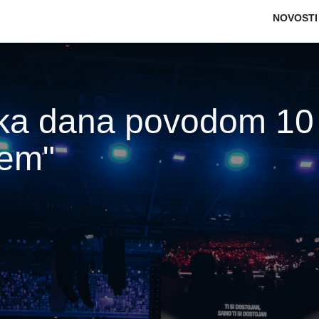
Main na
NOVOSTI
čka dana povodom 10
cem"