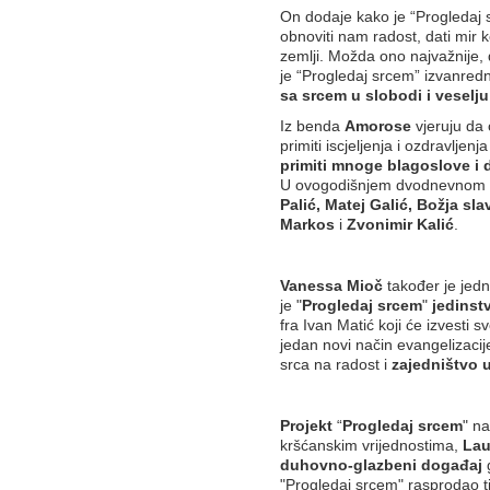
On dodaje kako je “Progledaj 
obnoviti nam radost, dati mir 
zemlji. Možda ono najvažnije, 
je “Progledaj srcem” izvanred
sa srcem u slobodi i veselj
Iz benda
Amorose
vjeruju da 
primiti iscjeljenja i ozdravljenj
primiti mnoge blagoslove i d
U ovogodišnjem dvodnevnom sl
Palić, Matej Galić, Božja sl
Markos
i
Zvonimir Kalić
.
Vanessa Mioč
također je jed
je "
Progledaj srcem
"
jedinstv
fra Ivan Matić koji će izvesti 
jedan novi način evangelizacij
srca na radost i
zajedništvo 
Projekt
“
Progledaj srcem
" na
kršćanskim vrijednostima,
Lau
duhovno-glazbeni događaj
g
"Progledaj srcem" rasprodao 