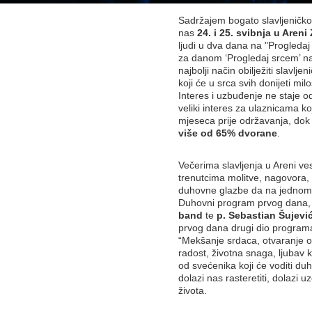
Sadržajem bogato slavljeničk
nas
24. i 25. svibnja u Areni
ljudi u dva dana na "Progledaj
za danom ‘Progledaj srcem’ na 
najbolji način obilježiti slav
koji će u srca svih donijeti milo
Interes i uzbuđenje ne staje 
veliki interes za ulaznicama k
mjeseca prije održavanja, dok 
više od 65% dvorane
.
Večerima slavljenja u Areni ves
trenutcima molitve, nagovora, gl
duhovne glazbe da na jednom m
Duhovni program prvog dana, 
band
te
p. Sebastian Šujevi
prvog dana drugi dio program
“Mekšanje srdaca, otvaranje oč
radost, životna snaga, ljubav
od svećenika koji će voditi d
dolazi nas rasteretiti, dolazi u
života.