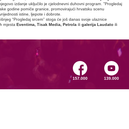
njegovo izdanje uključilo je cjelodnevni duhovni program. "Progledaj
svake godine pomiče granice, promovirajući hrvatsku scenu
ijednosti istine, ljepote i dobrote.
odišnjeg “Progledaj srcem” stoga će još danas svoje ulaznice
ih mjesta
Eventima, Tisak Media, Petrola
ili
galerija Laudato
ili
157.000
139.000