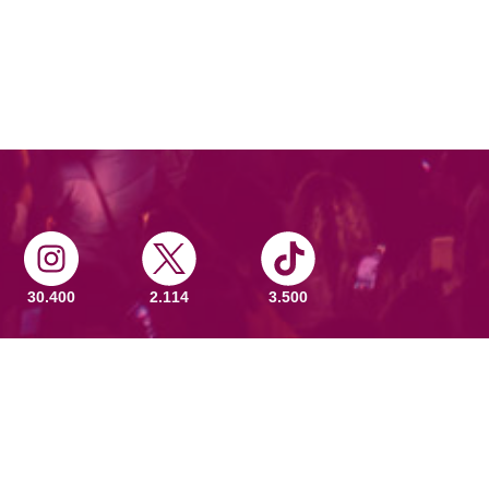
30.400
2.114
3.500
KUPI ULAZNICE