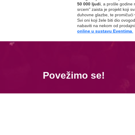
50 000 ljudi
, a prošle godine 
srcem" zaista je projekt koji 
duhovne glazbe, te promičući vr
Svi oni koji žele biti dio ovog
nabaviti na nekom od prodajn
online u sustavu Eventima
.
Povežimo se!