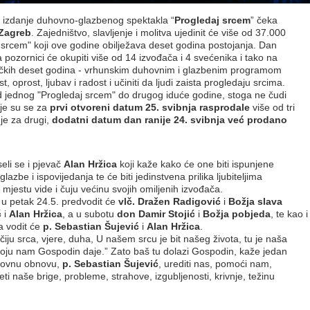
o izdanje duhovno-glazbenog spektakla “
Progledaj srcem
” čeka
 Zagreb
. Zajedništvo, slavljenje i molitva ujedinit će više od 37.000
 srcem" koji ove godine obilježava deset godina postojanja. Dan
pozornici će okupiti više od 14 izvođača i 4 svećenika i tako na
ljeničkih deset godina - vrhunskim duhovnim i glazbenim programom
st, oprost, ljubav i radost i učiniti da ljudi zaista progledaju srcima.
od jednog "Progledaj srcem" do drugog iduće godine, stoga ne čudi
oje su se za
prvi otvoreni datum 25. svibnja rasprodale
više od tri
je za drugi,
dodatni datum dan ranije 24. svibnja već prodano
eli se i pjevač
Alan Hržica
koji kaže kako će one biti ispunjene
azbe i ispovijedanja te će biti jedinstvena prilika ljubiteljima
jestu vide i čuju većinu svojih omiljenih izvođača.
u petak 24.5. predvodit će
vlč. Dražen Radigović
i
Božja slava
ć
i
Alan Hržica
, a u subotu
don Damir Stojić
i
Božja pobjeda
, te kao i
a vodit će
p. Sebastian Šujević
i
Alan Hržica
.
iju srca, vjere, duha, U našem srcu je bit našeg života, tu je naša
 koju nam Gospodin daje.” Zato baš tu dolazi Gospodin, kaže jedan
uhovnu obnovu,
p. Sebastian Šujević
, urediti nas, pomoći nam,
zeti naše brige, probleme, strahove, izgubljenosti, krivnje, težinu