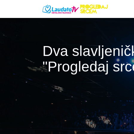
Skoči na glavni sadržaj
Dva slavljeni
"Progledaj sr