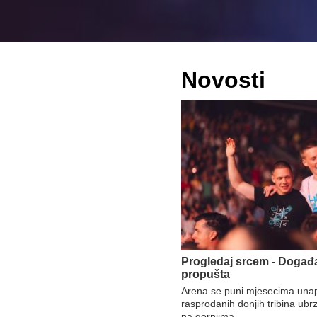
Novosti
Progledaj srcem - Događa
propušta
Arena se puni mjesecima unap
rasprodanih donjih tribina ubr
na gornjima