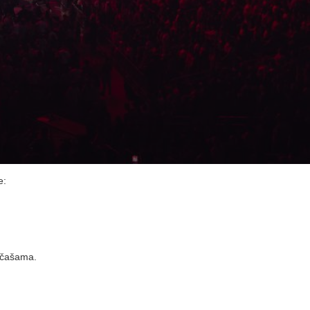
e:
m čašama.