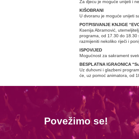
Za djecu je moguće unijeti i n
KIŠOBRANI
U dvoranu je moguće unijeti s
POTPISIVANJE KNJIGE “EV
Ksenija Abramović, utemeljitelj
programa, od 17.30 do 18.30 sa
razmijeniti nekoliko riječi i po
ISPOVIJED
Mogućnost za sakrament svete 
BESPLATNA IGRAONICA “Su
Uz duhovni i glazbeni program
će, uz pomoć animatora, od 18:
Povežimo se!