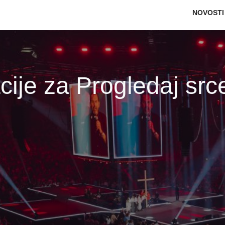
Main na
NOVOSTI
cije za Progledaj sr