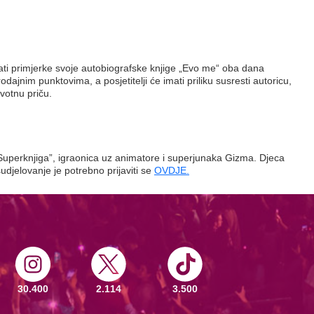
isivati primjerke svoje autobiografske knjige „Evo me“ oba dana
jnim punktovima, a posjetitelji će imati priliku susresti autoricu,
ivotnu priču.
Superknjiga”, igraonica uz animatore i superjunaka Gizma. Djeca
djelovanje je potrebno prijaviti se
OVDJE.
30.400
2.114
3.500