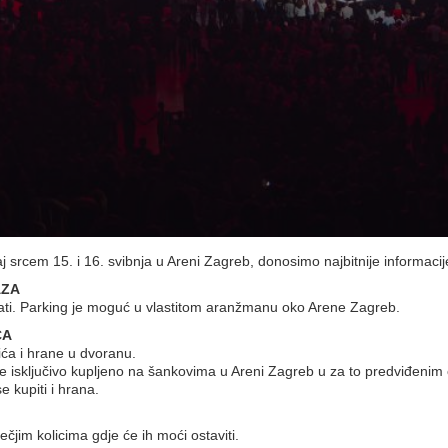
srcem 15. i 16. svibnja u Areni Zagreb, donosimo najbitnije informacij
AZA
 sati. Parking je moguć u vlastitom aranžmanu oko Arene Zagreb.
ĆA
ića i hrane u dvoranu.
e isključivo kupljeno na šankovima u Areni Zagreb u za to predviđeni
 kupiti i hrana.
dječjim kolicima gdje će ih moći ostaviti.