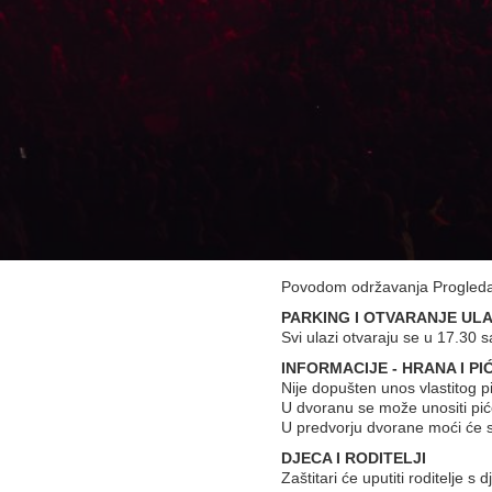
Povodom održavanja Progledaj 
PARKING I OTVARANJE UL
Svi ulazi otvaraju se u 17.30
INFORMACIJE - HRANA I PI
Nije dopušten unos vlastitog p
U dvoranu se može unositi pić
U predvorju dvorane moći će se
DJECA I RODITELJI
Zaštitari će uputiti roditelje s 