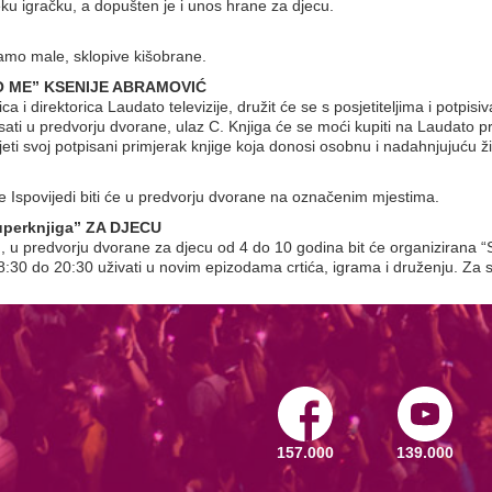
eku igračku, a dopušten je i unos hrane za djecu.
amo male, sklopive kišobrane.
O ME” KSENIJE ABRAMOVIĆ
ica i direktorica Laudato televizije, družit će se s posjetiteljima i potp
ti u predvorju dvorane, ulaz C. Knjiga će se moći kupiti na Laudato proda
nijeti svoj potpisani primjerak knjige koja donosi osobnu i nadahnjujuću ž
Ispovijedi biti će u predvorju dvorane na označenim mjestima.
perknjiga” ZA DJECU
, u predvorju dvorane za djecu od 4 do 10 godina bit će organizirana “
30 do 20:30 uživati u novim epizodama crtića, igrama i druženju. Za su
157.000
139.000