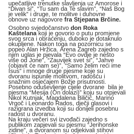
upečatljive trenutke slavljenja uz Amorose i
“Divan si”, “Tu sam da Te slavim”, “Naš Bog
je velik” i druge, te molitve i duhovne
obnove uz nagovore
fra Stjepana Brčine.
Osobno svjedočanstvo
don Roka
Kaštelana
koji je govorio o putu promjene
svog srca i obraćenju, duboko je dotaknulo
okupljene. Nakon toga na pozornicu se
popeo Alan Hržica. Arena Zagreb zajedno s
njim uglas je pjevala “Evo ovdje je nešto
više od Jone”, “Zauvijek svet si”, “Jahve
(objavit će nam se)”, “Samo želim reći ime
Isus” i mnoge druge pjesme koje su
dvoranu ispunile molitvom, radošću i
snažnim osjećajem Božje prisutnosti.
Posebno oduševljenje cijele dvorane bila je
pjesma “Mesija (On dolazi)” koju su otpjevali
Nikol Kutnjak, Magdalena Biličić, Marino
Vrgoč i Leonardo Rados, dječji glasovi i
razigrana izvedba koji su donijeli posebnu
radost u dvoranu.
Na kraju večeri svi izvođači zajedno s
publikom zapjevali su pjesmu “Jerihonske
zidine”, a dvoranom su odjekivali stihovi