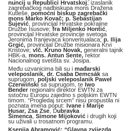
nuncij u Republici Hrvatskoj
; izaslanik
zagrebačkog nadbiskupa mons Dražena
Kutleše,
pomoćni biskup zagrebački
mons Marko Kovač;
p. Sebastijan
Šujević
, provincijal Hrvatske pokrajine
Družbe Isusove;
fra Miljenko Hontić
,
provincijal Hrvatske provincije svetoga
Jeronima franjevaca konventualaca;
p. Ilija
Grgić,
provincijal Družbe misionara Krvi
Kristove;
vlč. Kruno Novak,
generalni tajnik
HBK-a,
mons. Antun Sente,
rektor
Nacionalnog svetišta sv. Josipa.
Među uzvanicima bili su i
mađarski
veleposlanik, dr. Csaba Demcsák
sa
suprugom,
poljski veleposlanik Paweł
Czerwiński
sa suprugom, te
Iwo
Bender
regionalni direktor EWTN za
sstočnu Europu zajedno s poljskim EWTN
timom. “Progledaj srcem” nisu propustila ni
poznata imena poput:
Ivane i Marije
Husar,
Zsa Zse
, D
ubravka
Šimenca
,
Simone Mijoković
i drugih koji
su uživali u trosatnom programu.
Ksenija Abramović: “Glavna zvijezda