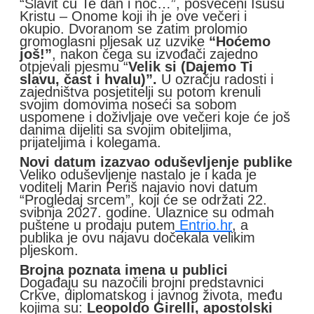
“Slavit ću Te dan i noć…”, posvećeni Isusu
Kristu – Onome koji ih je ove večeri i
okupio. Dvoranom se zatim prolomio
gromoglasni pljesak uz uzvike
“Hoćemo
još!”
, nakon čega su izvođači zajedno
otpjevali pjesmu “
Velik si (Dajemo Ti
slavu, čast i hvalu)”.
U ozračju radosti i
zajedništva posjetitelji su potom krenuli
svojim domovima noseći sa sobom
uspomene i doživljaje ove večeri koje će još
danima dijeliti sa svojim obiteljima,
prijateljima i kolegama.
Novi datum izazvao oduševljenje publike
Veliko oduševljenje nastalo je i kada je
voditelj Marin Periš najavio novi datum
“Progledaj srcem”, koji će se održati 22.
svibnja 2027. godine. Ulaznice su odmah
puštene u prodaju putem
Entrio.hr
, a
publika je ovu najavu dočekala velikim
pljeskom.
Brojna poznata imena u publici
Događaju su nazočili brojni predstavnici
Crkve, diplomatskog i javnog života, među
kojima su:
Leopoldo Girelli, apostolski