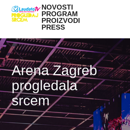
Skoči na glavni sadržaj
NOVOSTI
Main navigation
PROGRAM
PROIZVODI
PRESS
Arena Zagreb
progledala
srcem