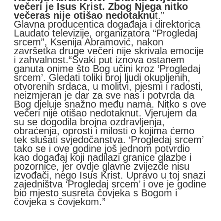
večeri je Isus Krist. Zbog Njega nitko
večeras nije otišao nedotaknu
t.”
Glavna producentica događaja i direktorica
Laudato televizije, organizatora “Progledaj
srcem”, Ksenija Abramović, nakon
završetka druge večeri nije skrivala emocije
i zahvalnost.“Svaki put iznova ostanem
ganuta onime što Bog učini kroz ‘Progledaj
srcem’. Gledati toliki broj ljudi okupljenih,
otvorenih srdaca, u molitvi, pjesmi i radosti,
neizmjeran je dar za sve nas i potvrda da
Bog djeluje snažno među nama. Nitko s ove
večeri nije otišao nedotaknut. Vjerujem da
su se dogodila brojna ozdravljenja,
obraćenja, oprosti i milosti o kojima ćemo
tek slušati svjedočanstva. ‘Progledaj srcem’
tako se i ove godine još jednom potvrdio
kao događaj koji nadilazi granice glazbe i
pozornice, jer ovdje glavne zvijezde nisu
izvođači, nego Isus Krist. Upravo u toj snazi
zajedništva ‘Progledaj srcem’ i ove je godine
bio mjesto susreta čovjeka s Bogom i
čovjeka s čovjekom.”