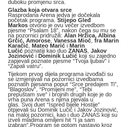
duboku promjenu srca.
Glazba koja otvara srce
Rasprodana Arena jedva je dočekala
početak programa.
Stijepo Gleđ
Markos
otvorio je ovu večer izvedbom
pjesme “Psalam 18”, nakon čega su mu se
na pozornici pridružili:
Alan Hržica, Albina
Grčić,
Amorose
,
Vanessa Mioč
,
fra Marin
Karačić
,
Mateo Marić
i
Marin
Lučić
poznatiji kao duo
ZANAS
,
Jakov
Jozinović
i
Dominik Lučić
koji su zajedno
zapjevali poznate pjesme “Tvoja ljubav” i
“Zapali vatru”.
Tijekom prvog dijela programa izvođači su
se izmjenjivali na pozornici izvedbama
poznatih pjesama poput “Srce predajem Ti”,
“Blagoslov”, “Promijeni me”, “Tebi
prepuštam sve” i brojnih drugih koje je do
vrha puna Arena s njima pjevala u
glas. Svoj duet “Ispred bijele Hostije”
otpjevali su Dominik Lučić i Jakov Jozinović,
na maloj pozornici, kao i duo ZANAS koji su
izveli mladima omiljeni hit “I ja sam
izabran”.Program se potom nastavio kroz