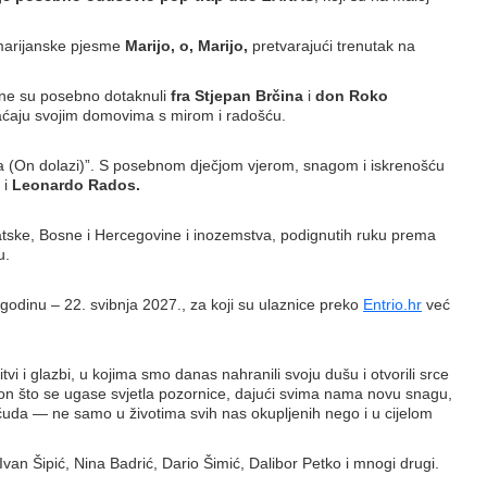
 marijanske pjesme
Marijo, o, Marijo,
pretvarajući trenutak na
ene su posebno dotaknuli
fra Stjepan Brčina
i
don Roko
raćaju svojim domovima s mirom i radošću.
sija (On dolazi)”. S posebnom dječjom vjerom, snagom i iskrenošću
i
Leonardo Rados.
rvatske, Bosne i Hercegovine i inozemstva, podignutih ruku prema
u.
godinu – 22. svibnja 2027., za koji su ulaznice preko
Entrio.hr
već
tvi i glazbi, u kojima smo danas nahranili svoju dušu i otvorili srce
nakon što se ugase svjetla pozornice, dajući svima nama novu snagu,
i čuda — ne samo u životima svih nas okupljenih nego i u cijelom
Ivan Šipić, Nina Badrić, Dario Šimić, Dalibor Petko i mnogi drugi.