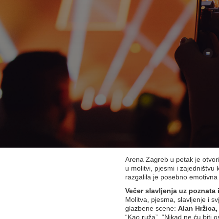
Arena Zagreb u petak je otvor
u molitvi, pjesmi i zajedništvu
razgalila je posebno emotivna
Večer slavljenja uz poznat
Molitva, pjesma, slavljenje i
glazbene scene:
Alan Hržica,
“Kao ruža”, “Nikad ne ću biti o