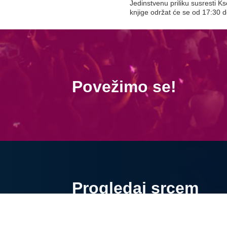
Jedinstvenu priliku susresti Kse
knjige održat će se od 17:30 
Povežimo se!
Progledaj srcem