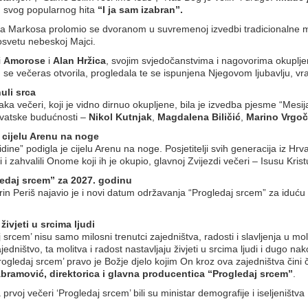
ju svog popularnog hita
“I ja sam izabran”.
leđa Markosa prolomio se dvoranom u suvremenoj izvedbi tradicionalne
svetu nebeskoj Majci.
i
Amorose
i
Alan Hržica
, svojim svjedočanstvima i nagovorima okuplj
 se večeras otvorila, progledala te se ispunjena Njegovom ljubavlju, v
uli srca
aka večeri, koji je vidno dirnuo okupljene, bila je izvedba pjesme “Me
Hrvatske budućnosti –
Nikol Kutnjak
,
Magdalena Biličić
,
Marino Vrgoč
 cijelu Arenu na noge
ine” podigla je cijelu Arenu na noge. Posjetitelji svih generacija iz H
i i zahvalili Onome koji ih je okupio, glavnoj Zvijezdi večeri – Isusu Krist
edaj srcem” za 2027. godinu
in Periš najavio je i novi datum održavanja “Progledaj srcem” za iduću 
ivjeti u srcima ljudi
srcem’ nisu samo milosni trenutci zajedništva, radosti i slavljenja u moli
dništvo, ta molitva i radost nastavljaju živjeti u srcima ljudi i dugo 
‘Progledaj srcem’ pravo je Božje djelo kojim On kroz ova zajedništva čin
bramović, direktorica i glavna producentica “Progledaj srcem”
.
oj večeri ‘Progledaj srcem’ bili su ministar demografije i iseljeništva 