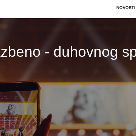
Main na
NOVOSTI
azbeno - duhovnog sp