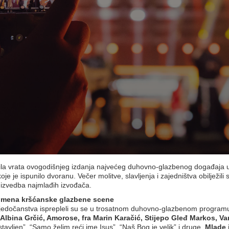
ila vrata ovogodišnjeg izdanja najvećeg duhovno-glazbenog događaja u o
 koje je ispunilo dvoranu. Večer molitve, slavljenja i zajedništva obilje
 izvedba najmlađih izvođača.
a imena kršćanske glazbene scene
 svjedočanstva isprepleli su se u trosatnom duhovno-glazbenom program
 Albina Grčić, Amorose, fra Marin Karačić, Stijepo Gleđ Markos, V
stavljen”, “Samo želim reći ime Isus”, “Naš Bog je velik” i druge.
Mlade 