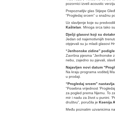
pozornici izveli acoustic verzi
Prepoznatljiv glas Stijepe G
“Progledaj srcem” u snažnu po
Uz slavljenje koje su predvodil
Kaštelan
. Mnoga srca tako su
Dječji glasovi koji su dotakn
Jedan od najemotivnijih trenut
otpjevali su ju mladi glasovi 
“Jerihonske zidine” podigle
Završna pjesma “Jerihonske zid
nebu, zajedno su pjevali, slavil
Najavljen novi datum “Progl
Na kraju programa voditelj Mar
u prodaji.
“Progledaj srcem” nastavlja ž
“Posebna vrijednost ‘Progledaj 
za pogled prema Njemu. To zaje
mir i nadu za život u punini. 
društvu”, poručila je
Ksenija A
Među poznatim uzvanicima na prv