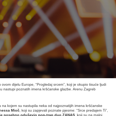
vom dijelu Europe, “Progledaj srcem”, koji je okupio tisuće ljudi
žili su nastupi poznatih imena kršćanske glazbe. Arenu Zagreb
u na kojem su nastupila neka od najpoznatijih imena kršćanske
anessa Mioč
, koji su zapjevali poznate pjesme: “Srce predajem Ti”,
je posebno oduševio pop-trap duo ZANAS
, koji su na maloj