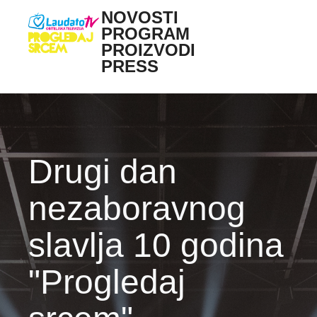
Skoči na glavni sadržaj
NOVOSTI
Main navigation
PROGRAM
PROIZVODI
PRESS
Drugi dan
nezaboravnog
slavlja 10 godina
"Progledaj