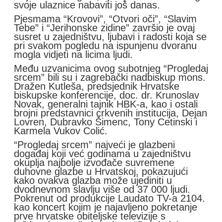
svoje ulaznice nabaviti još danas.
Pjesmama “Krovovi”, “Otvori oči”, “Slavim
Tebe” i “Jerihonske zidine” završio je ovaj
susret u zajedništvu, ljubavi i radosti koja se
pri svakom pogledu na ispunjenu dvoranu
mogla vidjeti na licima ljudi.
Među uzvanicima ovog subotnjeg “Progledaj
srcem” bili su i zagrebački nadbiskup mons.
Dražen Kutleša, predsjednik Hrvatske
biskupske konferencije, doc. dr. Krunoslav
Novak, generalni tajnik HBK-a, kao i ostali
brojni predstavnici crkvenih institucija, Dejan
Lovren, Dubravko Šimenc, Tony Cetinski i
Karmela Vukov Colić.
“Progledaj srcem” najveći je glazbeni
događaj koji već godinama u zajedništvu
okuplja najbolje izvođače suvremene
duhovne glazbe u Hrvatskoj, pokazujući
kako ovakva glazba može ujediniti u
dvodnevnom slavlju više od 37 000 ljudi.
Pokrenut od produkcije Laudato TV-a 2104.
kao koncert kojim je najavljeno pokretanje
prve hrvatske obiteljske televizije s