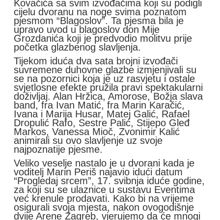
Kovačića sa svim izvođačima koji su podigli
cijelu dvoranu na noge svima poznatom
pjesmom “Blagoslov”. Ta pjesma bila je
upravo uvod u blagoslov don Mije
Grozdanića koji je predvodio molitvu prije
početka glazbenog slavljenja.
Tijekom iduća dva sata brojni izvođači
suvremene duhovne glazbe izmjenjivali su
se na pozornici koja je uz rasvjetu i ostale
svjetlosne efekte pružila pravi spektakularni
doživljaj. Alan Hržica, Amorose, Božja slava
band, fra Ivan Matić, fra Marin Karačić,
Ivana i Marija Husar, Matej Galić, Rafael
Dropulić Rafo, Sestre Palić, Stijepo Gleđ
Markos, Vanessa Mioč, Zvonimir Kalić
animirali su ovo slavljenje uz svoje
najpoznatije pjesme.
Veliko veselje nastalo je u dvorani kada je
voditelj Marin Periš najavio idući datum
“Progledaj srcem”, 17. svibnja iduće godine,
za koji su se ulaznice u sustavu Eventima
već krenule prodavati. Kako bi na vrijeme
osigurali svoja mjesta, nakon ovogodišnje
dvije Arene Zagreb, vjerujemo da će mnogi