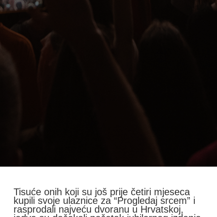
Tisuće onih koji su još prije četiri mjeseca
kupili svoje ulaznice za “Progledaj srcem” i
rasprodali najveću dvoranu u Hrvatskoj,