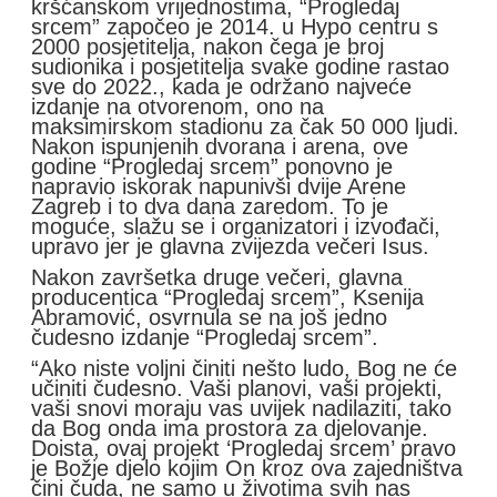
kršćanskom vrijednostima, “Progledaj
srcem” započeo je 2014. u Hypo centru s
2000 posjetitelja, nakon čega je broj
sudionika i posjetitelja svake godine rastao
sve do 2022., kada je održano najveće
izdanje na otvorenom, ono na
maksimirskom stadionu za čak 50 000 ljudi.
Nakon ispunjenih dvorana i arena, ove
godine “Progledaj srcem” ponovno je
napravio iskorak napunivši dvije Arene
Zagreb i to dva dana zaredom. To je
moguće, slažu se i organizatori i izvođači,
upravo jer je glavna zvijezda večeri Isus.
Nakon završetka druge večeri, glavna
producentica “Progledaj srcem”, Ksenija
Abramović, osvrnula se na još jedno
čudesno izdanje “Progledaj srcem”.
“Ako niste voljni činiti nešto ludo, Bog ne će
učiniti čudesno. Vaši planovi, vaši projekti,
vaši snovi moraju vas uvijek nadilaziti, tako
da Bog onda ima prostora za djelovanje.
Doista, ovaj projekt ‘Progledaj srcem’ pravo
je Božje djelo kojim On kroz ova zajedništva
čini čuda, ne samo u životima svih nas