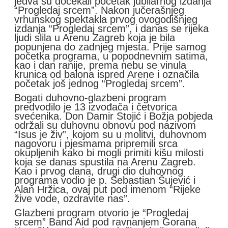
jedva su dočekali početak jubilarnog izdanja
“Progledaj srcem”. Nakon jučerašnjeg
vrhunskog spektakla prvog ovogodišnjeg
izdanja “Progledaj srcem”, i danas se rijeka
ljudi slila u Arenu Zagreb koja je bila
popunjena do zadnjeg mjesta. Prije samog
početka programa, u popodnevnim satima,
kao i dan ranije, prema nebu se vinula
krunica od balona ispred Arene i označila
početak još jednog “Progledaj srcem”.
Bogati duhovno-glazbeni program
predvodilo je 13 izvođača i četvorica
svećenika. Don Damir Stojić i Božja pobjeda
održali su duhovnu obnovu pod nazivom
“Isus je živ”, kojom su u molitvi, duhovnom
nagovoru i pjesmama pripremili srca
okupljenih kako bi mogli primiti kišu milosti
koja se danas spustila na Arenu Zagreb.
Kao i prvog dana, drugi dio duhovnog
programa vodio je p. Sebastian Šujević i
Alan Hržica, ovaj put pod imenom “Rijeke
žive vode, ozdravite nas”.
Glazbeni program otvorio je “Progledaj
srcem” Band Aid pod ravnanjem Gorana